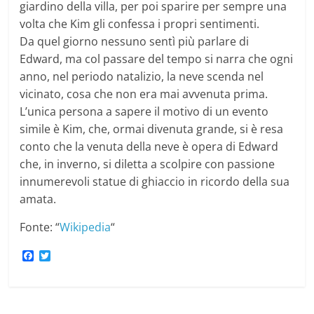
giardino della villa, per poi sparire per sempre una
volta che Kim gli confessa i propri sentimenti.
Da quel giorno nessuno sentì più parlare di
Edward, ma col passare del tempo si narra che ogni
anno, nel periodo natalizio, la neve scenda nel
vicinato, cosa che non era mai avvenuta prima.
L’unica persona a sapere il motivo di un evento
simile è Kim, che, ormai divenuta grande, si è resa
conto che la venuta della neve è opera di Edward
che, in inverno, si diletta a scolpire con passione
innumerevoli statue di ghiaccio in ricordo della sua
amata.
Fonte: “
Wikipedia
“
F
T
a
w
c
i
e
t
b
t
o
e