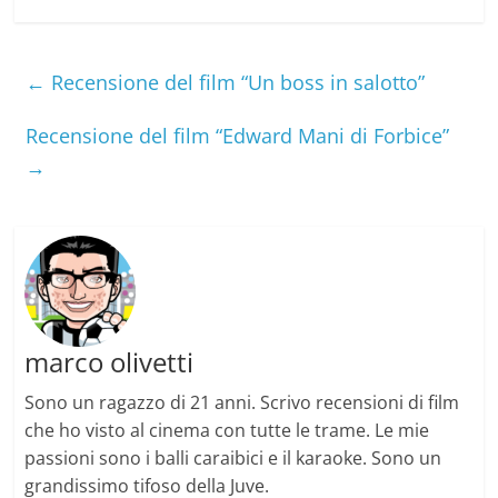
c
i
e
t
b
t
o
e
o
r
←
Recensione del film “Un boss in salotto”
k
Recensione del film “Edward Mani di Forbice”
→
marco olivetti
Sono un ragazzo di 21 anni. Scrivo recensioni di film
che ho visto al cinema con tutte le trame. Le mie
passioni sono i balli caraibici e il karaoke. Sono un
grandissimo tifoso della Juve.