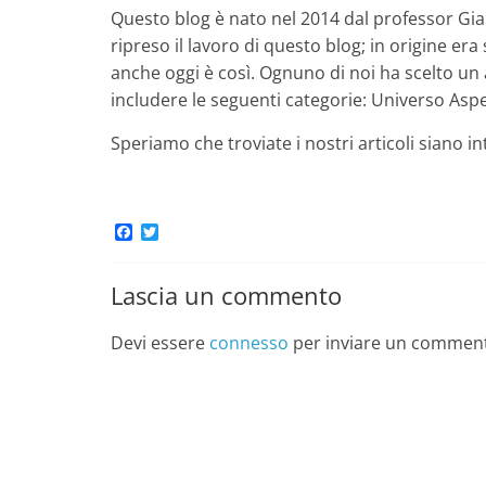
Questo blog è nato nel 2014 dal professor Giann
ripreso il lavoro di questo blog; in origine era
anche oggi è così. Ognuno di noi ha scelto un 
includere le seguenti categorie: Universo Asp
Speriamo che troviate i nostri articoli siano i
F
T
a
w
c
i
e
t
Lascia un commento
b
t
o
e
o
r
Devi essere
connesso
per inviare un commen
k