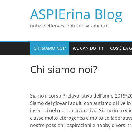
Salta
ASPIErina Blog
al
contenuto
notizie effervescenti con vitamina C
CHI SIAMO NOI?
WE CAN DO IT !
COS’È LA G
Chi siamo noi?
Siamo il corso Prelavorativo dell’anno 2019/20
Siamo dei giovani adulti con autismo di livel
inserirci nel mondo lavorativo. Siamo in tredi
classe molto eterogenea e molto collaborativa, 
nostre passioni, aspirazioni e hobby diversi tra