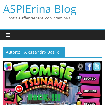
Salta
ASPIErina Blog
al
contenuto
notizie effervescenti con vitamina C
Autore:
Alessandro Basile