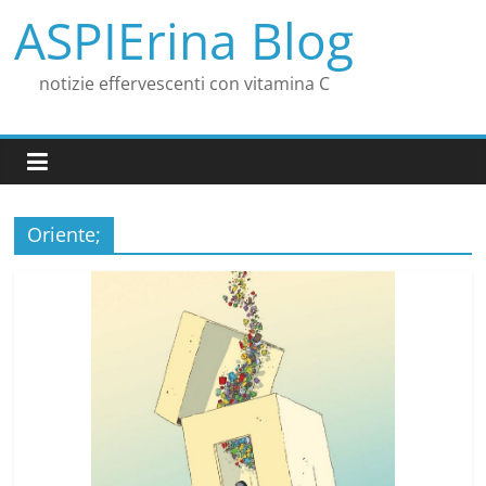
Salta
ASPIErina Blog
al
contenuto
notizie effervescenti con vitamina C
Oriente;