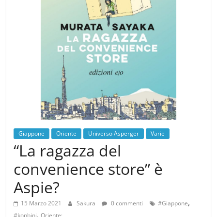
Giappone
Oriente
Universo Asperger
Varie
“La ragazza del
convenience store” è
Aspie?
,
15 Marzo 2021
Sakura
0 commenti
#Giappone
,
#konbini
Oriente;