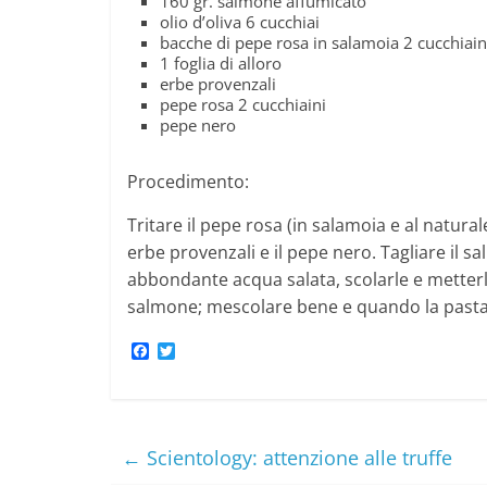
160 gr. salmone affumicato
olio d’oliva 6 cucchiai
bacche di pepe rosa in salamoia 2 cucchiain
1 foglia di alloro
erbe provenzali
pepe rosa 2 cucchiaini
pepe nero
Procedimento:
Tritare il pepe rosa (in salamoia e al natural
erbe provenzali e il pepe nero. Tagliare il s
abbondante acqua salata, scolarle e metterle 
salmone; mescolare bene e quando la pasta 
F
T
a
w
c
i
e
t
b
t
o
e
o
r
←
Scientology: attenzione alle truffe
k