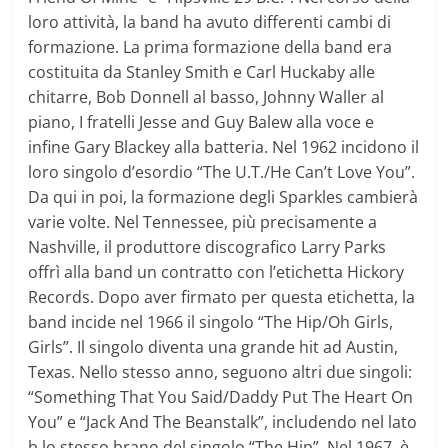
loro attività, la band ha avuto differenti cambi di
formazione. La prima formazione della band era
costituita da Stanley Smith e Carl Huckaby alle
chitarre, Bob Donnell al basso, Johnny Waller al
piano, I fratelli Jesse and Guy Balew alla voce e
infine Gary Blackey alla batteria. Nel 1962 incidono il
loro singolo d’esordio “The U.T./He Can’t Love You”.
Da qui in poi, la formazione degli Sparkles cambierà
varie volte. Nel Tennessee, più precisamente a
Nashville, il produttore discografico Larry Parks
offrì alla band un contratto con l’etichetta Hickory
Records. Dopo aver firmato per questa etichetta, la
band incide nel 1966 il singolo “The Hip/Oh Girls,
Girls”. Il singolo diventa una grande hit ad Austin,
Texas. Nello stesso anno, seguono altri due singoli:
“Something That You Said/Daddy Put The Heart On
You” e “Jack And The Beanstalk”, includendo nel lato
b lo stesso brano del singolo “The Hip”. Nel 1967, è