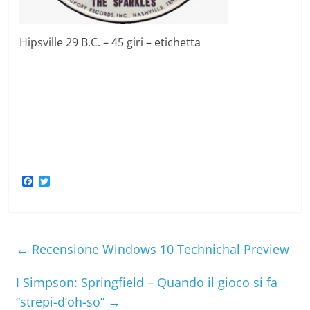
Hipsville 29 B.C. – 45 giri – etichetta
F
T
a
w
c
i
e
t
b
t
o
e
o
r
←
Recensione Windows 10 Technichal Preview
k
I Simpson: Springfield – Quando il gioco si fa
“strepi-d’oh-so”
→