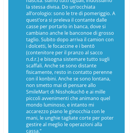
nascita: siamo tutti uguali, indossiamo
la stessa divisa. Do un’occhiata
all’orologio: sono le tre di pomeriggio. A
quest’ora si preleva il contante dalle
casse per portarlo in banca, dove si
cambiano anche le banconoe di grosso
taglio. Subito dopo arriva il camion con
i dolcetti, le focaccine e i
bentō
(
contenitore per il pranzo al sacco
n.d.r.
) e bisogna sistemare tutto sugli
scaffali. Anche se sono distante
fisicamente, resto in contatto perenne
con il
konbini
. Anche se sono lontana,
non smetto mai di pensare allo
SmileMart di Nisshokuchō e ai mille
piccoli avvenimenti che animano quel
mondo luminoso, e intanto mi
accarezzo piano le ginocchia con le
mani, le unghie tagliate corte per poter
gestire al meglio le operazioni alla
cassa.”