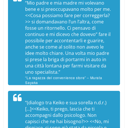
“Mio padre e mia madre mi volevano
bene e si preoccupavano molto per me.
<<Cosa possiamo fare per correggerla?
>> si domandavano l’un l’altra, come
fosse un ritornello. Ci pensavo di
continuo e mi dicevo che dovevo” fare il
possibile per accontentarli e guarire,
anche se come al solito non avevo le
idee molto chiare. Una volta mio padre
si prese la briga di portarmi in auto in
una città lontana per farmi visitare da
uno specialista.”
“La ragazza del convenience store” – Murata
Sayaka
“(
dialogo tra Keiko e sua sorella n.d.r.
)
[…]<<Keiko, ti prego, lascia che ti
accompagni dallo psicologo. Non
capisci che ne hai bisogno?>> <<No, mi
dispiace, ci sono già stata da piccola e