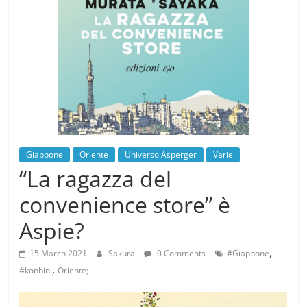
Giappone
Oriente
Universo Asperger
Varie
“La ragazza del
convenience store” è
Aspie?
,
15 March 2021
Sakura
0 Comments
#Giappone
,
#konbini
Oriente;