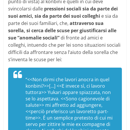
punto di vista) al konbini e quelli in cui deve
svincolarsi dalle
pressioni sociali sia da parte dei
suoi amici, sia da parte dei suoi colleghi
e sia da
parte dei suoi familiari, che,
attraverso sua
sorella, si cerca delle scuse per giustificarsi alle
sue “anomalie sociali”
di fronte ad amici e
colleghi, intuendo che per lei sono situazioni sociali
difficili da affrontare senza l’aiuto della sorella che
s’inventa le scuse per lei:
“<<Non dirmi che lavori anocra in quel
konbini
?>>[…] <<E invece sì, ci lavoro
tuttora>> Yukari appare spiazzata, non
se lo aspettava. <<Sono cagionevole di
salute>> mi affretto ad aggiungere,
<<perciò preferisco un lavoretto part-
time>>. È un semplice pretesto di cui mi
servo per zittire le mie ex compagne di