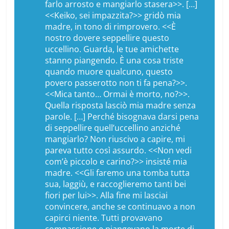
farlo arrosto e mangiarlo stasera>>. […]
<<Keiko, sei impazzita?>> gridò mia
madre, in tono di rimprovero. <<È
nostro dovere seppellire questo
uccellino. Guarda, le tue amichette
stanno piangendo. È una cosa triste
quando muore qualcuno, questo
povero passerotto non ti fa pena?>>.
<<Mica tanto… Ormai è morto, no?>>.
Quella risposta lasciò mia madre senza
parole. […] Perché bisognava darsi pena
di seppellire quell’uccellino anziché
mangiarlo? Non riuscivo a capire, mi
pareva tutto così assurdo. <<Non vedi
com’è piccolo e carino?>> insisté mia
madre. <<Gli faremo una tomba tutta
sua, laggiù, e raccoglieremo tanti bei
fiori per lui>>. Alla fine mi lasciai
convincere, anche se continuavo a non
capirci niente. Tutti provavano
compassione e piangevano la morte di