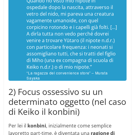
Quando ho visto mio nipote in
ospedale dopo la nascita, attraverso il
vetro del nido, mi pareva una creatura
vagamente umanoide, con quel
corpicino rotondo e i capelli già folti. […]
A dirla tutta non vedo perché dovrei
venire a trovare Yūtaro (
il nipote n.d.r.
)
con particolare frequenza: i neonati si
assomigliano tutti, che si tratti del figlio
di Miho (
una ex compagna di scuola di
Keiko n.d.r.
) o di mio nipote.”
“La ragazza del convenience store” – Murata
Sayaka
2) Focus ossessivo su un
determinato oggetto (nel caso
di Keiko il konbini)
Per lei il
konbini
, inizialmente come semplice
lavoretto part-time, è diventata una
ragione di