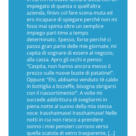
impiegato di questa o quell’altra
azienda, finivo col fare scena muta ed
ero incapace di spiegare perché non mi
fossi mai spinta oltre un semplice
impiego part-time a tempo
determinato. Spesso, forse perché ci
passo gran parte delle mie giornate, mi
capita di sognare di essere al negozio,
alla cassa. Apro gli occhi e penso:
“Caspita, non hanno ancora messo il
prezzo sulle nuove buste di patatine!”.
Oppure: “Ehi, abbiamo venduto tè caldo
in bottiglia a bizzeffe, bisogna sbrigarsi
con il riassortimento!”. A volte mi
succede addirittura di svegliarmi in
piena notte al suono della mia stessa
voce:
Irasshaimase! Irasshaimase!
Nelle
notti in cui non riesco a prendere
sonno i miei pensieri corrono verso
quella scatola di vetro trasparente, […]