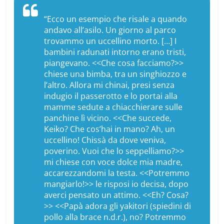
“Ecco un esempio che risale a quando
andavo all’asilo. Un giorno al parco
trovammo un uccellino morto. […] I
bambini radunati intorno erano tristi,
piangevano. <<Che cosa facciamo?>>
chiese una bimba, tra un singhiozzo e
l’altro. Allora mi chinai, presi senza
indugio il passerotto e lo portai alla
mamme sedute a chiacchierare sulle
panchine lì vicino. <<Che succede,
Keiko? Che cos’hai in mano? Ah, un
uccellino! Chissà da dove veniva,
poverino. Vuoi che lo seppelliamo?>>
mi chiese con voce dolce mia madre,
accarezzandomi la testa. <<Potremmo
mangiarlo!>> le risposi io decisa, dopo
averci pensato un attimo. <<Eh? Cosa?
>> <<Papà adora gli
yakitori
(
spiedini di
pollo alla brace n.d.r.
), no? Potremmo