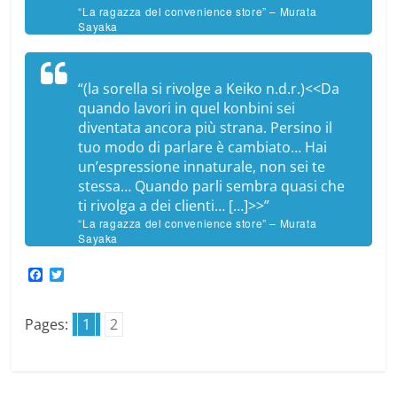
“La ragazza del convenience store” – Murata
Sayaka
“(
la sorella si rivolge a Keiko n.d.r.
)<<Da
quando lavori in quel
konbini
sei
diventata ancora più strana. Persino il
tuo modo di parlare è cambiato… Hai
un’espressione innaturale, non sei te
stessa… Quando parli sembra quasi che
ti rivolga a dei clienti… […]>>”
“La ragazza del convenience store” – Murata
Sayaka
F
T
a
w
c
i
e
t
Pages:
1
2
b
t
o
e
o
r
k