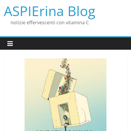
Skip
ASPIErina Blog
to
content
notizie effervescenti con vitamina C