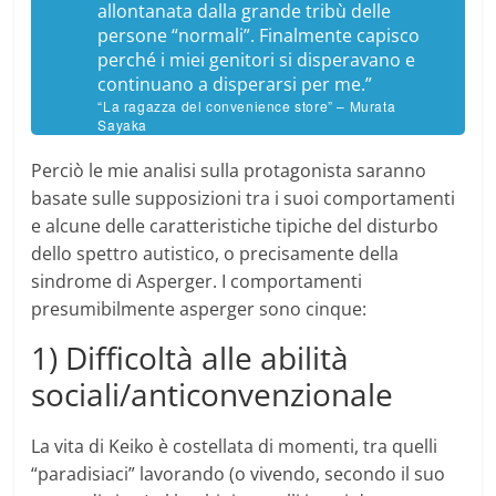
allontanata dalla grande tribù delle
persone “normali”. Finalmente capisco
perché i miei genitori si disperavano e
continuano a disperarsi per me.”
“La ragazza del convenience store” – Murata
Sayaka
Perciò le mie analisi sulla protagonista saranno
basate sulle supposizioni tra i suoi comportamenti
e alcune delle caratteristiche tipiche del disturbo
dello spettro autistico, o precisamente della
sindrome di Asperger. I comportamenti
presumibilmente asperger sono cinque:
1) Difficoltà alle abilità
sociali/anticonvenzionale
La vita di Keiko è costellata di momenti, tra quelli
“paradisiaci” lavorando (o vivendo, secondo il suo