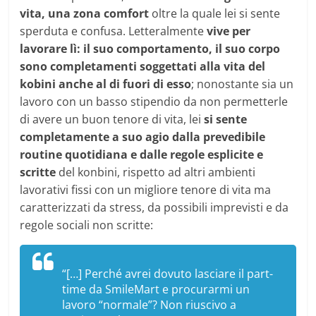
vita, una zona comfort
oltre la quale lei si sente
sperduta e confusa. Letteralmente
vive per
lavorare lì: il suo comportamento, il suo corpo
sono completamenti soggettati alla vita del
kobini anche al di fuori di esso
; nonostante sia un
lavoro con un basso stipendio da non permetterle
di avere un buon tenore di vita, lei
si sente
completamente a suo agio dalla prevedibile
routine quotidiana e dalle regole esplicite e
scritte
del konbini, rispetto ad altri ambienti
lavorativi fissi con un migliore tenore di vita ma
caratterizzati da stress, da possibili imprevisti e da
regole sociali non scritte:
“[…] Perché avrei dovuto lasciare il part-
time da SmileMart e procurarmi un
lavoro “normale”? Non riuscivo a