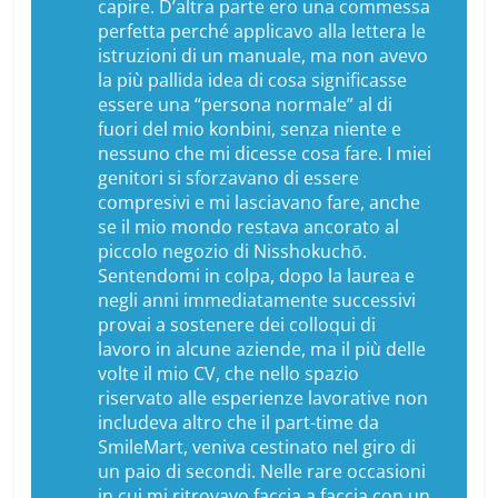
capire. D’altra parte ero una commessa
perfetta perché applicavo alla lettera le
istruzioni di un manuale, ma non avevo
la più pallida idea di cosa significasse
essere una “persona normale” al di
fuori del mio
konbini
, senza niente e
nessuno che mi dicesse cosa fare. I miei
genitori si sforzavano di essere
compresivi e mi lasciavano fare, anche
se il mio mondo restava ancorato al
piccolo negozio di Nisshokuchō.
Sentendomi in colpa, dopo la laurea e
negli anni immediatamente successivi
provai a sostenere dei colloqui di
lavoro in alcune aziende, ma il più delle
volte il mio CV, che nello spazio
riservato alle esperienze lavorative non
includeva altro che il part-time da
SmileMart, veniva cestinato nel giro di
un paio di secondi. Nelle rare occasioni
in cui mi ritrovavo faccia a faccia con un