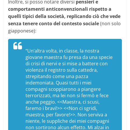
Inoltre, si posso notare diversi
pensieri e
comportamenti anticonvenzionali rispetto a
quelli tipici della società, replicando ciò che vede
senza tenere conto del contesto sociale
(non solo
giapponese):
“Un’altra volta, in classe, la nostra
giovane maestra fu presa da una specie
di crisi di nervi e si mise a battere con
violenza il registro sulla cattedra,
strepitando come una pazza
indemoniata. Quasi tutti i miei
compagni scoppiarono a piangere
terrorizzati, ma lei non si fermò e fece
anche peggio. <<Maestra, ci scusi,
faremo i bravi!>> <<Non ci sgridi,
maestra, per favore!>>. Non serviva a
niente, le suppliche dei miei compagni
non sortirono alcun effetto. Mi alzai in