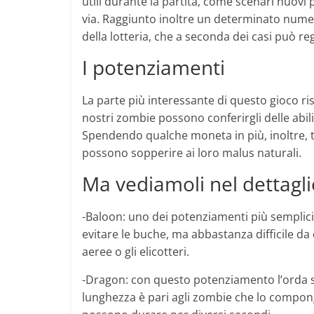
utili durante la partita, come scenari nuovi pe
via. Raggiunto inoltre un determinato numero
della lotteria, che a seconda dei casi può 
I potenziamenti
La parte più interessante di questo gioco ri
nostri zombie possono conferirgli delle abili
Spendendo qualche moneta in più, inoltre, t
possono sopperire ai loro malus naturali.
Ma vediamoli nel dettagli
-Baloon: uno dei potenziamenti più semplici 
evitare le buche, ma abbastanza difficile da
aeree o gli elicotteri.
-Dragon: con questo potenziamento l’orda s
lunghezza è pari agli zombie che lo compong