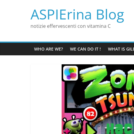
Skip
ASPIErina Blog
to
content
notizie effervescenti con vitamina C
WHO ARE WE?
WE CAN DO IT !
WHAT IS GIL