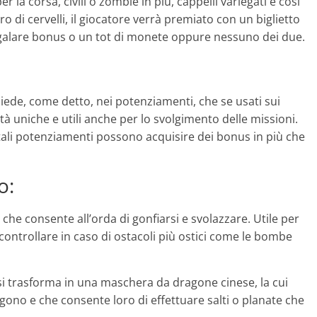
r la corsa, civili o zombie in più, cappelli variegati e cosi
 di cervelli, il giocatore verrà premiato con un biglietto
regalare bonus o un tot di monete oppure nessuno dei due.
siede, come detto, nei potenziamenti, che se usati sui
tà uniche e utili anche per lo svolgimento delle missioni.
ali potenziamenti possono acquisire dei bonus in più che
o:
che consente all’orda di gonfiarsi e svolazzare. Utile per
 controllare in caso di ostacoli più ostici come le bombe
i trasforma in una maschera da dragone cinese, la cui
ono e che consente loro di effettuare salti o planate che