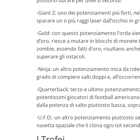
possono durare per diversi secondi.
-Giant Z: uno dei potenziamenti più forti, n
sparare un o più raggi laser dall’occhio in g
-Gold: con questo potenziamento l’orda vien
d’oro, riesce a mutare in blocchi di monete t
zombie, essendo fatti d’oro, risultano anch
superare gli ostacoli.
-Ninja: un altro potenziamento mica da ridere
grado di compiere salti doppi e, all’occorrenz
-Quarterback: terzo e ultimo potenziamento 
potentissimi giocatori di football americano
dalla potenza di salto piuttosto bassa, sopra
-U.F.O.: un altro potenziamento piuttosto s
navetta spaziale che li clona ogni tot seco
I Trofei