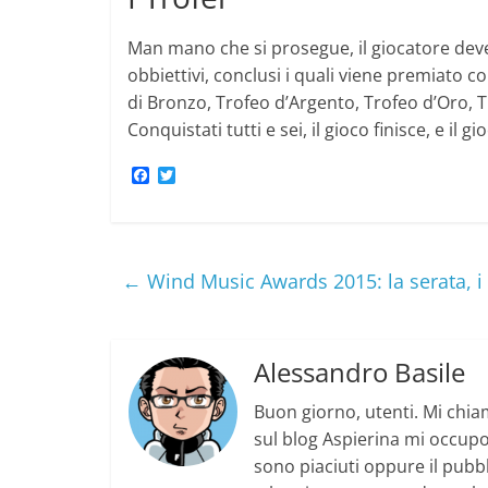
Man mano che si prosegue, il giocatore deve
obbiettivi, conclusi i quali viene premiato co
di Bronzo, Trofeo d’Argento, Trofeo d’Oro,
Conquistati tutti e sei, il gioco finisce, e il 
F
T
a
w
c
i
e
t
b
t
o
e
o
r
←
Wind Music Awards 2015: la serata, i p
k
Alessandro Basile
Buon giorno, utenti. Mi chia
sul blog Aspierina mi occupo 
sono piaciuti oppure il pubb