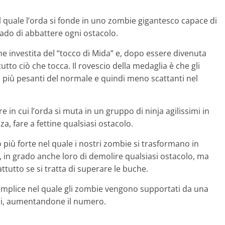
el quale l’orda si fonde in uno zombie gigantesco capace di
rado di abbattere ogni ostacolo.
e investita del “tocco di Mida” e, dopo essere divenuta
utto ciò che tocca. Il rovescio della medaglia è che gli
e più pesanti del normale e quindi meno scattanti nel
 in cui l’orda si muta in un gruppo di ninja agilissimi in
a, fare a fettine qualsiasi ostacolo.
più forte nel quale i nostri zombie si trasformano in
, in grado anche loro di demolire qualsiasi ostacolo, ma
ttutto se si tratta di superare le buche.
emplice nel quale gli zombie vengono supportati da una
ndi, aumentandone il numero.