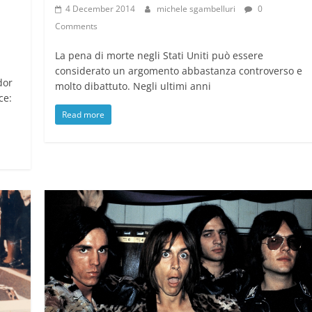
4 December 2014
michele sgambelluri
0
Comments
La pena di morte negli Stati Uniti può essere
considerato un argomento abbastanza controverso e
dor
molto dibattuto. Negli ultimi anni
ce:
Read more