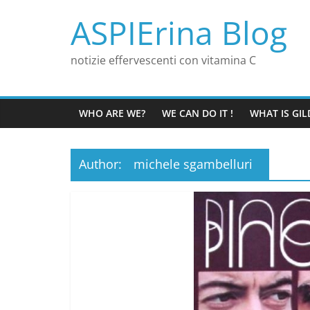
Skip
ASPIErina Blog
to
content
notizie effervescenti con vitamina C
WHO ARE WE?
WE CAN DO IT !
WHAT IS GIL
Author:
michele sgambelluri